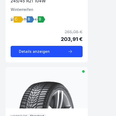
245
/
45
R
21
104
W
Winter
reifen
C
B
B
265,08 €
203,91 €
Details anzeigen