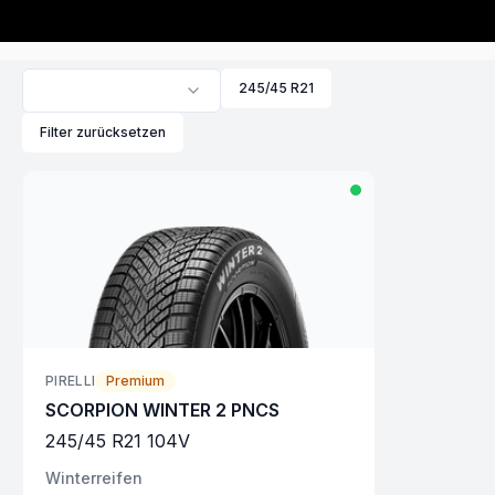
245/45 R21
Filter zurücksetzen
PIRELLI
Premium
SCORPION WINTER 2 PNCS
245
/
45
R
21
104
V
Winter
reifen