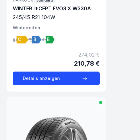
HANKOOK
Standard
WINTER I*CEPT EVO3 X W330A
245
/
45
R
21
104
W
Winter
reifen
C
B
B
274,02 €
210,78 €
Details anzeigen