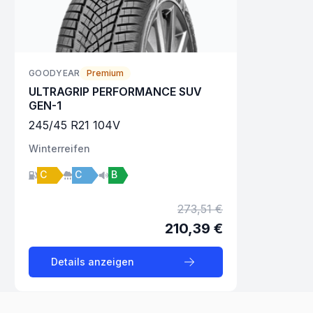
GOODYEAR
Premium
ULTRAGRIP PERFORMANCE SUV
GEN-1
245
/
45
R
21
104
V
Winter
reifen
C
C
B
273,51 €
210,39 €
Details anzeigen