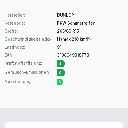
Produktdetails
Hersteller
:
DUNLOP
Kategorie
:
PKW Sommerreifen
Größe
:
205/60 R15
Geschwindigkeitsindex
:
H (max 210 km/h)
Lastindex
:
91
EAN
:
3188649818778
Kraftstoffeffizienz
:
B
Geräusch-Emissionen
:
B
Nasshaftung
:
A