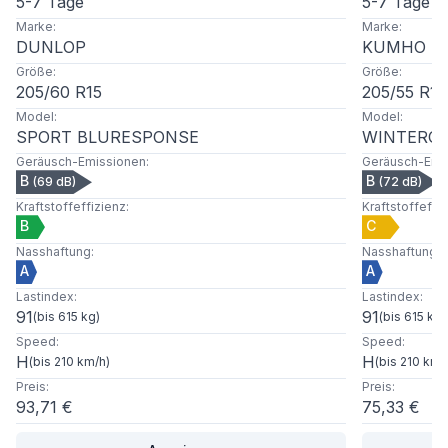
5-7 Tage
5-7 Tage
Marke
:
Marke
:
DUNLOP
KUMHO
Größe
:
Größe
:
205
/
60
R
15
205
/
55
R
16
Model
:
Model
:
SPORT BLURESPONSE
WINTERCR
Geräusch-Emissionen
:
Geräusch-Emi
B
B
(
69
dB)
(
72
dB)
Kraftstoffeffizienz
:
Kraftstoffeffi
B
C
Nasshaftung
:
Nasshaftung
:
A
A
Lastindex
:
Lastindex
:
91
91
(
bis 615 kg
)
(
bis 615 kg
)
Speed
:
Speed
:
H
H
(
bis 210 km/h
)
(
bis 210 km/
Preis
:
Preis
:
93,71 €
75,33 €