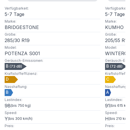
Verfügbarkeit
:
Verfügbarkeit
:
5-7 Tage
5-7 Tage
Marke
:
Marke
:
BRIDGESTONE
KUMHO
Größe
:
Größe
:
285
/
30
R
19
205
/
55
R
16
Model
:
Model
:
POTENZA S001
WINTERCR
Geräusch-Emissionen
:
Geräusch-Emi
B
B
(
73
dB)
(
72
dB)
Kraftstoffeffizienz
:
Kraftstoffeffi
D
C
Nasshaftung
:
Nasshaftung
:
B
A
Lastindex
:
Lastindex
:
98
91
(
bis 750 kg
)
(
bis 615 kg
)
Speed
:
Speed
:
Y
H
(
bis 300 km/h
)
(
bis 210 km/
Preis
:
Preis
: