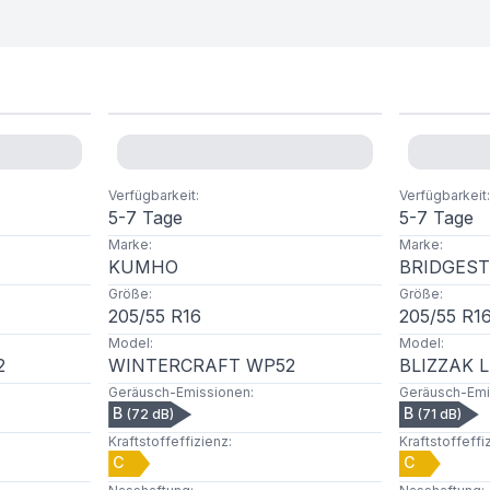
Verfügbarkeit
:
Verfügbarkeit
:
5-7 Tage
5-7 Tage
Marke
:
Marke
:
KUMHO
BRIDGES
Größe
:
Größe
:
205
/
55
R
16
205
/
55
R
1
Model
:
Model
:
2
WINTERCRAFT WP52
BLIZZAK 
Geräusch-Emissionen
:
Geräusch-Emi
B
B
(
72
dB)
(
71
dB)
Kraftstoffeffizienz
:
Kraftstoffeffi
C
C