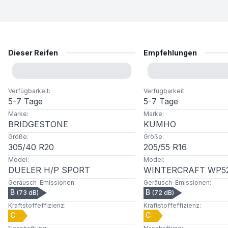
Dieser Reifen
Empfehlungen
Verfügbarkeit
:
Verfügbarkeit
:
5-7 Tage
5-7 Tage
Marke
:
Marke
:
BRIDGESTONE
KUMHO
Größe
:
Größe
:
305
/
40
R
20
205
/
55
R
16
Model
:
Model
:
DUELER H/P SPORT
WINTERCRAFT WP5
Geräusch-Emissionen
:
Geräusch-Emissionen
:
B
B
(
73
dB)
(
72
dB)
Kraftstoffeffizienz
:
Kraftstoffeffizienz
:
C
C