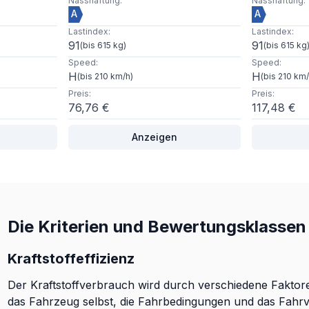
Nasshaftung
:
Nasshaftung
:
A
A
Lastindex
:
Lastindex
:
91
91
(
bis 615 kg
)
(
bis 615 kg
Speed
:
Speed
:
H
H
(
bis 210 km/h
)
(
bis 210 km
Preis
:
Preis
:
76,76 €
117,48 €
Anzeigen
Die Kriterien und Bewertungsklassen 
Kraftstoffeffizienz
Der Kraftstoffverbrauch wird durch verschiedene Faktoren
das Fahrzeug selbst, die Fahrbedingungen und das Fahrve