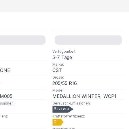
Verfügbarkeit
:
5-7 Tage
Marke
:
TONE
CST
Größe
:
6
205
/
55
R
16
Model
:
LM005
MEDALLION WINTER, WCP1
ssionen
:
Geräusch-Emissionen
:
B
(
71
dB)
zienz
:
Kraftstoffeffizienz
:
C