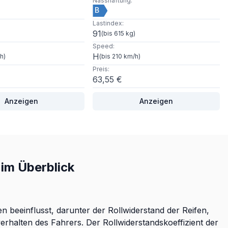
Nasshaftung
:
B
Lastindex
:
91
)
(
bis 615 kg
)
Speed
:
H
/h
)
(
bis 210 km/h
)
Preis
:
63,55 €
Anzeigen
Anzeigen
im Überblick
 beeinflusst, darunter der Rollwiderstand der Reifen,
rhalten des Fahrers. Der Rollwiderstandskoeffizient der