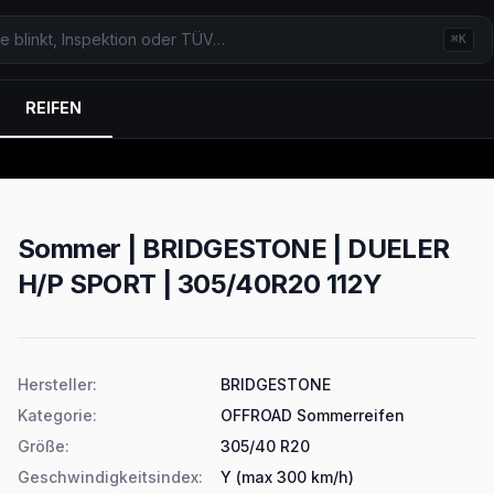
⌘K
REIFEN
Sommer | BRIDGESTONE | DUELER
H/P SPORT | 305/40R20 112Y
Produktdetails
Hersteller
:
BRIDGESTONE
Kategorie
:
OFFROAD Sommerreifen
Größe
:
305/40 R20
Geschwindigkeitsindex
:
Y (max 300 km/h)