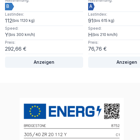
Nasshaftung
:
Nasshaftung
:
B
A
Lastindex
:
Lastindex
:
112
91
(
bis 1120 kg
)
(
bis 615 kg
)
Speed
:
Speed
:
Y
H
(
bis 300 km/h
)
(
bis 210 km/h
)
Preis
:
Preis
:
292,66 €
76,76 €
Anzeigen
Anzeigen