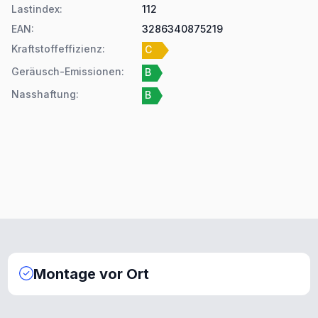
Lastindex
:
112
EAN
:
3286340875219
Kraftstoffeffizienz
:
C
Geräusch-Emissionen
:
B
Nasshaftung
:
B
Montage vor Ort