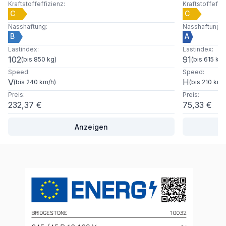
Kraftstoffeffizienz
:
Kraftstoffeffi
C
C
Nasshaftung
:
Nasshaftung
:
B
A
Lastindex
:
Lastindex
:
102
91
(
bis 850 kg
)
(
bis 615 kg
)
Speed
:
Speed
:
V
H
(
bis 240 km/h
)
(
bis 210 km/
Preis
:
Preis
:
232,37 €
75,33 €
Anzeigen