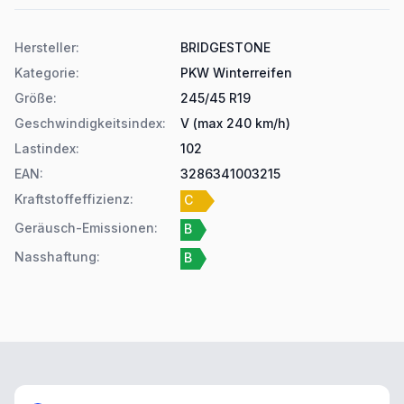
Produktdetails
Hersteller
:
BRIDGESTONE
Kategorie
:
PKW Winterreifen
Größe
:
245/45 R19
Geschwindigkeitsindex
:
V (max 240 km/h)
Lastindex
:
102
EAN
:
3286341003215
Kraftstoffeffizienz
:
C
Geräusch-Emissionen
:
B
Nasshaftung
:
B