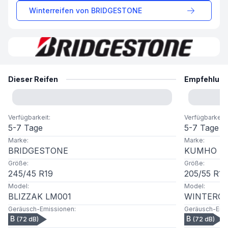
Winterreifen von
BRIDGESTONE
Dieser Reifen
Empfehlun
Verfügbarkeit
:
Verfügbarkeit
:
5-7 Tage
5-7 Tage
Marke
:
Marke
:
BRIDGESTONE
KUMHO
Größe
:
Größe
:
245
/
45
R
19
205
/
55
R
16
Model
:
Model
:
BLIZZAK LM001
WINTERCR
Geräusch-Emissionen
:
Geräusch-Emi
B
B
(
72
dB)
(
72
dB)