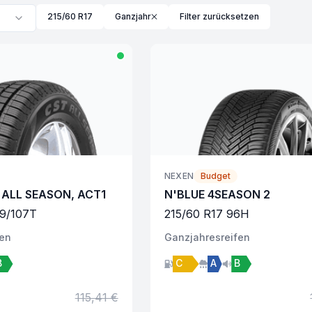
215/60 R17
Ganzjahr
Filter zurücksetzen
NEXEN
Budget
ALL SEASON, ACT1
N'BLUE 4SEASON 2
9/107
T
215
/
60
R
17
96
H
fen
Ganzjahres
reifen
B
C
A
B
115,41 €