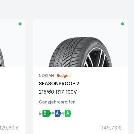
NOKIAN
Budget
SEASONPROOF 2
215
/
60
R
17
100
V
Ganzjahres
reifen
B
A
A
129,60 €
149,73 €