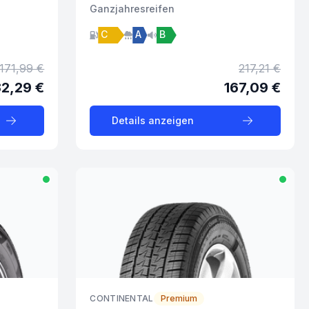
Ganzjahres
reifen
C
A
B
171,99 €
217,21 €
32,29 €
167,09 €
Details anzeigen
CONTINENTAL
Premium