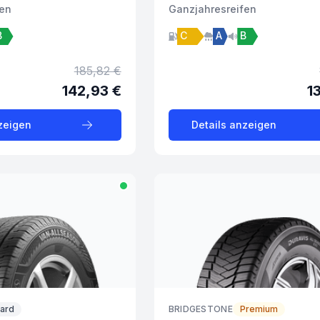
fen
Ganzjahres
reifen
B
C
A
B
185,82 €
142,93 €
1
zeigen
Details anzeigen
dard
BRIDGESTONE
Premium