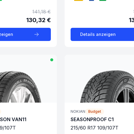
141,18 €
130,32 €
1
zeigen
Details anzeigen
NOKIAN
Budget
ASON VAN11
SEASONPROOF C1
9/107
T
215
/
60
R
17
109/107
T