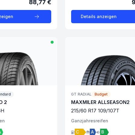
88,77 €
zeigen
Details anzeigen
andard
GT RADIAL
Budget
O 2
MAXMILER ALLSEASON2
6
H
215
/
60
R
17
109/107
T
fen
Ganzjahres
reifen
A
C
A
B