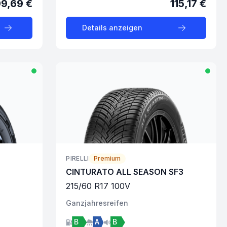
99,69 €
115,17 €
Details anzeigen
PIRELLI
Premium
CINTURATO ALL SEASON SF3
215
/
60
R
17
100
V
Ganzjahres
reifen
B
A
B