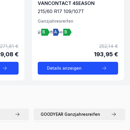
VANCONTACT 4SEASON
215
/
60
R
17
109/107
T
Ganzjahres
reifen
B
A
B
271,81 €
252,14 €
9,08 €
193,95 €
Details anzeigen
GOODYEAR
Ganzjahresreifen