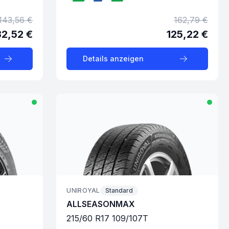
143,56 €
162,79 €
32,52 €
125,22 €
Details anzeigen
UNIROYAL
Standard
ALLSEASONMAX
215
/
60
R
17
109/107
T