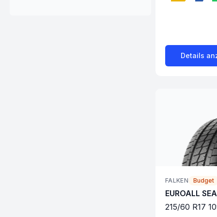
Details an
FALKEN
Budget
EUROALL SE
215
/
60
R
17
10