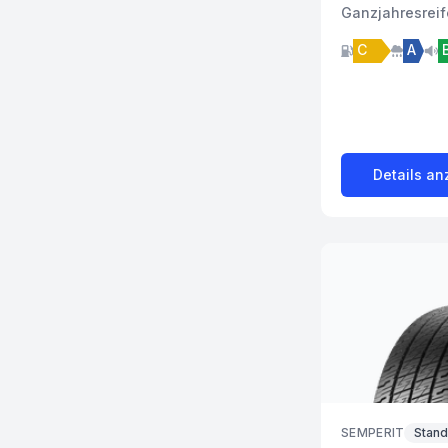
Ganzjahres
rei
C
A
Details an
SEMPERIT
Stan