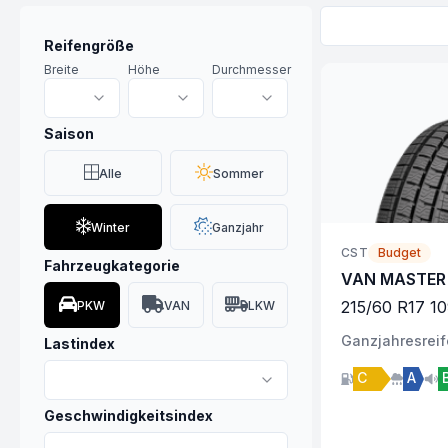
Reifengröße
Breite
Höhe
Durchmesser
Saison
Alle
Sommer
Winter
Ganzjahr
CST
Budget
Fahrzeugkategorie
VAN MASTER 
215
/
60
R
17
10
PKW
VAN
LKW
Ganzjahres
rei
Lastindex
C
A
Geschwindigkeitsindex