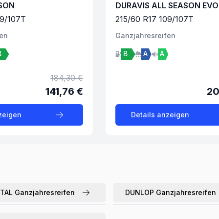
SON
DURAVIS ALL SEASON EVO
9/107
T
215
/
60
R
17
109/107
T
fen
Ganzjahres
reifen
B
B
A
A
184,30 €
141,76 €
20
zeigen
Details anzeigen
TAL
Ganzjahresreifen
DUNLOP
Ganzjahresreifen