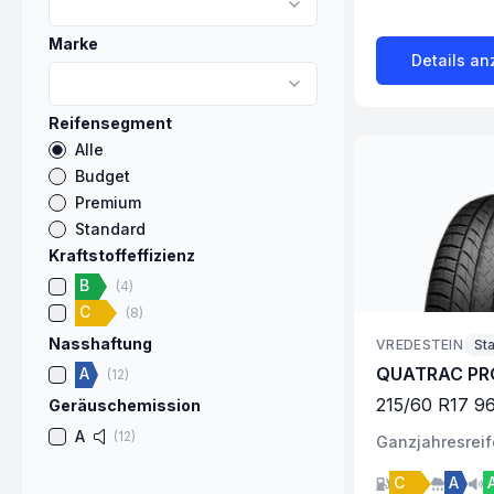
Marke
Details an
Reifensegment
Alle
Budget
Premium
Standard
Kraftstoffeffizienz
B
(
4
)
C
(
8
)
Nasshaftung
VREDESTEIN
St
QUATRAC PR
A
(
12
)
215
/
60
R
17
9
Geräuschemission
A
(
12
)
Ganzjahres
rei
C
A