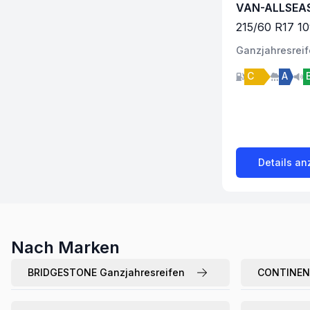
VAN-ALLSEA
215
/
60
R
17
10
Ganzjahres
rei
C
A
Details an
Nach Marken
BRIDGESTONE
Ganzjahresreifen
CONTINEN