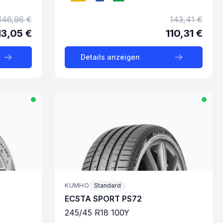
146,96 €
143,41 €
13,05 €
110,31 €
Details anzeigen
KUMHO
Standard
ECSTA SPORT PS72
245
/
45
R
18
100
Y