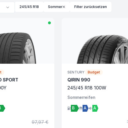
245/45 R18
Sommer
Filter zurücksetzen
t
SENTURY
Budget
O SPORT
QIRIN 990
00
Y
245
/
45
R
18
100
W
Sommer
reifen
B
B
A
A
97,97 €