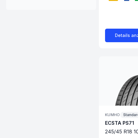
Details an
KUMHO
Standar
ECSTA PS71
245
/
45
R
18
1