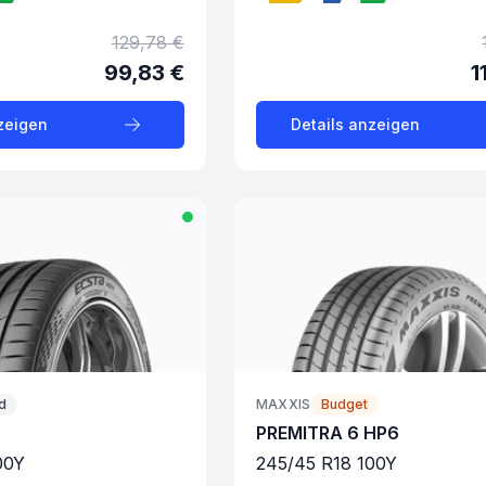
129,78 €
99,83 €
1
zeigen
Details anzeigen
d
MAXXIS
Budget
PREMITRA 6 HP6
00
Y
245
/
45
R
18
100
Y