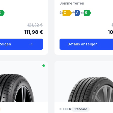
Sommer
reifen
B
C
A
B
121,32 €
111,98 €
1
zeigen
Details anzeigen
KLEBER
Standard