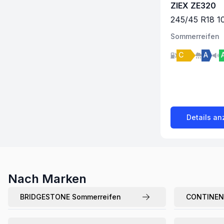
ZIEX ZE320
245
/
45
R
18
1
Sommer
reifen
C
A
Details an
Nach Marken
BRIDGESTONE
Sommerreifen
CONTINEN