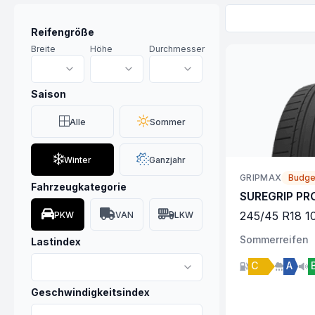
Reifengröße
Breite
Höhe
Durchmesser
Saison
Alle
Sommer
Winter
Ganzjahr
GRIPMAX
Budge
Fahrzeugkategorie
SUREGRIP PR
245
/
45
R
18
1
PKW
VAN
LKW
Sommer
reifen
Lastindex
C
A
Geschwindigkeitsindex