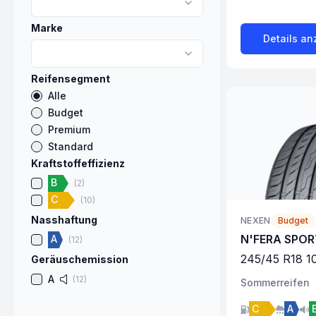
Marke
Details an
Reifensegment
Alle
Budget
Premium
Standard
Kraftstoffeffizienz
B
(
2
)
C
(
10
)
Nasshaftung
NEXEN
Budget
N'FERA SPOR
A
(
12
)
245
/
45
R
18
1
Geräuschemission
A
(
12
)
Sommer
reifen
C
A