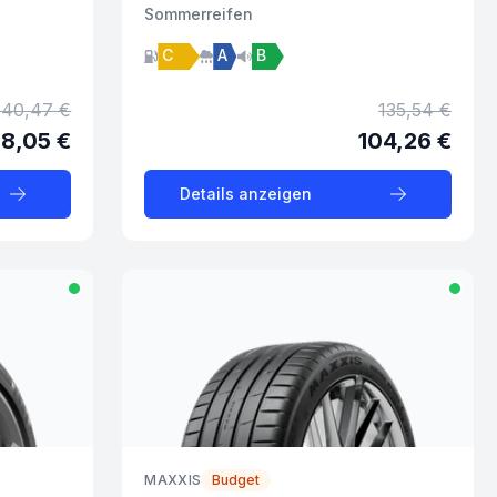
Sommer
reifen
C
A
B
140,47 €
135,54 €
08,05 €
104,26 €
Details anzeigen
MAXXIS
Budget