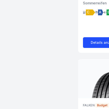
Sommer
reifen
C
A
Details an
FALKEN
Budget