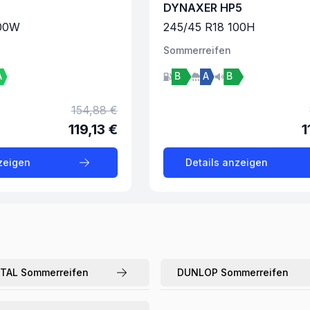
DYNAXER HP5
00
W
245
/
45
R
18
100
H
Sommer
reifen
A
B
A
B
154,88 €
119,13 €
1
zeigen
Details anzeigen
TAL
Sommerreifen
DUNLOP
Sommerreifen