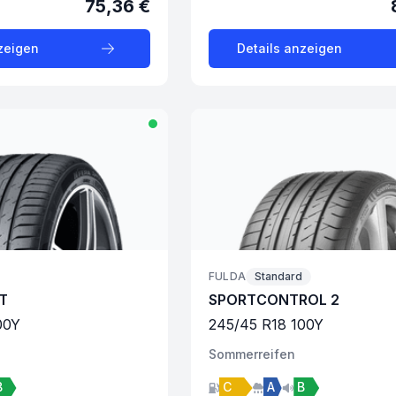
75,36 €
zeigen
Details anzeigen
FULDA
Standard
T
SPORTCONTROL 2
00
Y
245
/
45
R
18
100
Y
Sommer
reifen
B
C
A
B