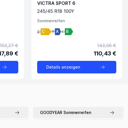
VICTRA SPORT 6
245
/
45
R
18
100
Y
Sommer
reifen
C
A
B
153,27 €
143,56 €
17,89 €
110,43 €
Details anzeigen
GOODYEAR
Sommerreifen