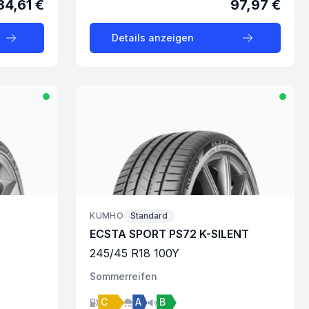
84,61 €
97,97 €
Details anzeigen
KUMHO
Standard
ECSTA SPORT PS72 K-SILENT
245
/
45
R
18
100
Y
Sommer
reifen
C
A
B