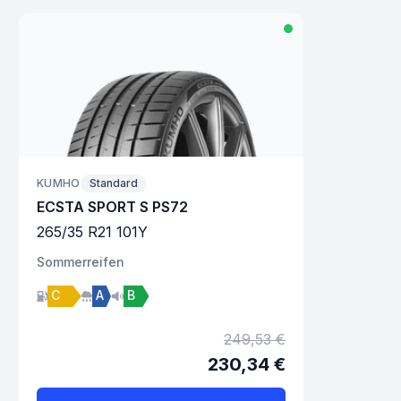
KUMHO
Standard
ECSTA SPORT S PS72
265
/
35
R
21
101
Y
Sommer
reifen
C
A
B
249,53 €
230,34 €