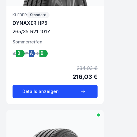
KLEBER
Standard
DYNAXER HP5
265
/
35
R
21
101
Y
Sommer
reifen
B
A
B
234,03 €
216,03 €
Details anzeigen