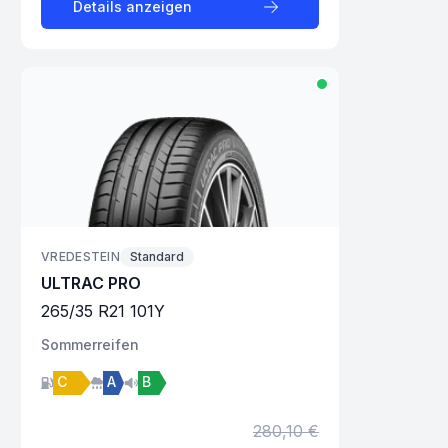
Details anzeigen
VREDESTEIN
Standard
ULTRAC PRO
265
/
35
R
21
101
Y
Sommer
reifen
C
A
B
280,10 €