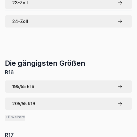
23
-Zoll
24
-Zoll
Die gängigsten Größen
R
16
195
/
55
R
16
205
/
55
R
16
+11 weitere
R
17