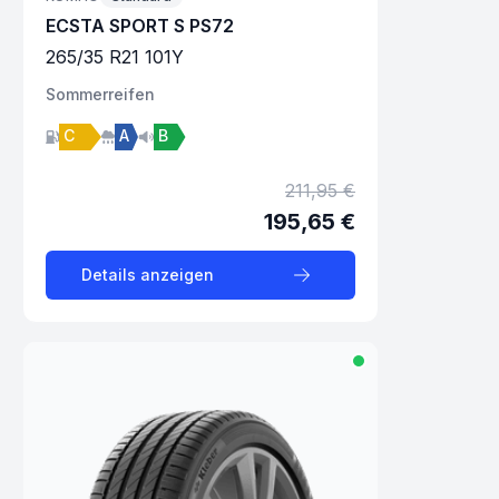
ECSTA SPORT S PS72
265
/
35
R
21
101
Y
Sommer
reifen
C
A
B
211,95 €
195,65 €
Details anzeigen