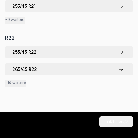
255
/
45
R
21
+9 weitere
R
22
255
/
45
R
22
265
/
45
R
22
+10 weitere
Link teilen