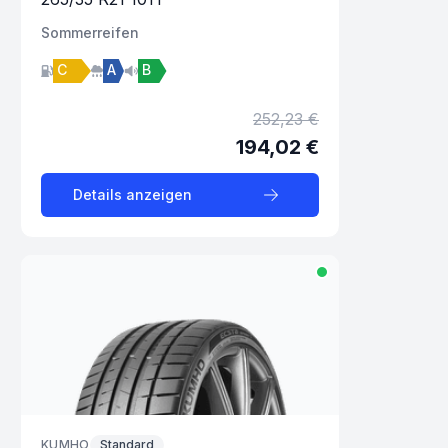
Sommer
reifen
C
A
B
252,23 €
194,02 €
Details anzeigen
KUMHO
Standard