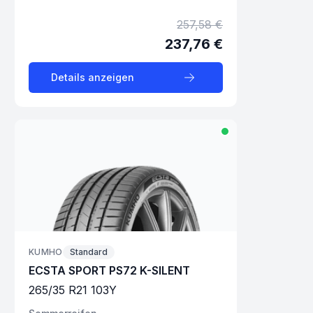
257,58 €
237,76 €
Details anzeigen
KUMHO
Standard
ECSTA SPORT PS72 K-SILENT
265
/
35
R
21
103
Y