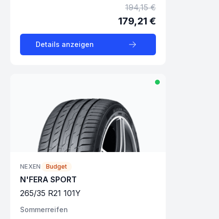
194,15 €
179,21 €
Details anzeigen
NEXEN
Budget
N'FERA SPORT
265
/
35
R
21
101
Y
Sommer
reifen