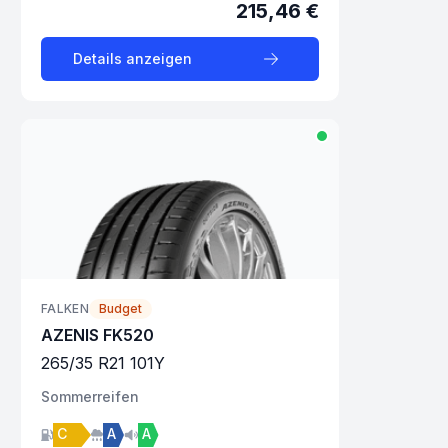
215,46 €
Details anzeigen
FALKEN
Budget
AZENIS FK520
265
/
35
R
21
101
Y
Sommer
reifen
C
A
A