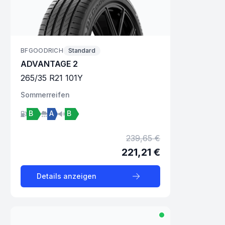
BFGOODRICH
Standard
ADVANTAGE 2
265
/
35
R
21
101
Y
Sommer
reifen
B
A
B
239,65 €
221,21 €
Details anzeigen