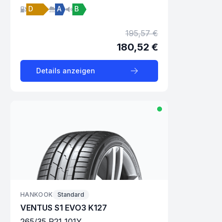
D
A
B
195,57 €
180,52 €
Details anzeigen
HANKOOK
Standard
VENTUS S1 EVO3 K127
265
/
35
R
21
101
Y