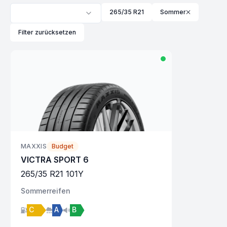
265/35 R21
Sommer
Filter zurücksetzen
MAXXIS
Budget
VICTRA SPORT 6
265
/
35
R
21
101
Y
Sommer
reifen
C
A
B