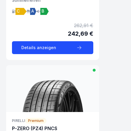
Sommer
reifen
C
A
B
262,91 €
242,69 €
Details anzeigen
PIRELLI
Premium
P-ZERO (PZ4) PNCS