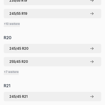
235
/
55
R
19
245
/
55
R
19
+10 weitere
R
20
245
/
45
R
20
255
/
45
R
20
+7 weitere
R
21
245
/
45
R
21