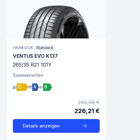
HANKOOK
Standard
VENTUS EVO K137
265
/
35
R
21
101
Y
Sommer
reifen
C
A
B
245,06 €
226,21 €
Details anzeigen