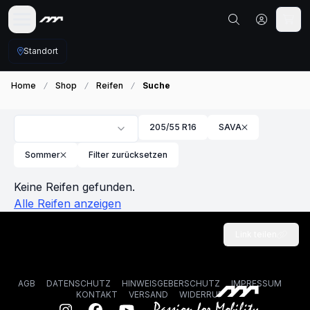
Standort
Home
Shop
Reifen
Suche
205/55 R16
SAVA
Sommer
Filter zurücksetzen
Keine Reifen gefunden.
Alle Reifen anzeigen
Link teilen
AGB
DATENSCHUTZ
HINWEISGEBERSCHUTZ
IMPRESSUM
KONTAKT
VERSAND
WIDERRUF