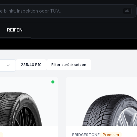
⌘K
REIFEN
235/40 R19
Filter zurücksetzen
m
BRIDGESTONE
Premium