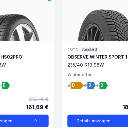
TOYO
Standard
 HS02PRO
OBSERVE WINTER SPORT 1
6
W
235
/
40
R
19
96
W
Winter
reifen
B
D
B
B
210,46 €
161,89 €
1
zeigen
Details anzeigen