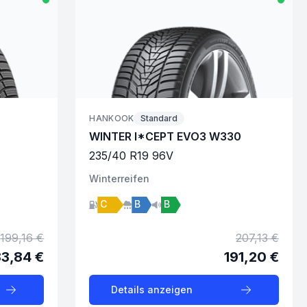
HANKOOK
Standard
WINTER I*CEPT EVO3 W330
235
/
40
R
19
96
V
Winter
reifen
C
B
B
199,16 €
207,13 €
83,84 €
191,20 €
Details anzeigen