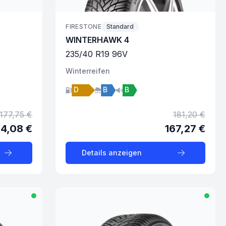
FIRESTONE
Standard
WINTERHAWK 4
235
/
40
R
19
96
V
Winter
reifen
D
B
B
177,75 €
181,20 €
64,08 €
167,27 €
Details anzeigen