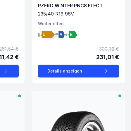
PZERO WINTER PNCS ELECT
235
/
40
R
19
96
V
Winter
reifen
D
A
B
261,54 €
300,32 €
41,42 €
231,01 €
Details anzeigen