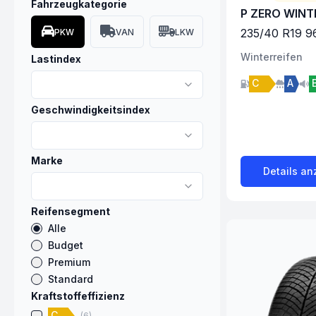
Fahrzeugkategorie
P ZERO WINT
235
/
40
R
19
9
PKW
VAN
LKW
Winter
reifen
Lastindex
C
A
Geschwindigkeitsindex
Marke
Details an
Reifensegment
Alle
Budget
Premium
Standard
Kraftstoffeffizienz
C
(
6
)