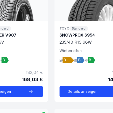
andard
TOYO
Standard
ER V907
SNOWPROX S954
6
V
235
/
40
R
19
96
W
Winter
reifen
B
D
B
B
182,04 €
168,03 €
1
zeigen
Details anzeigen