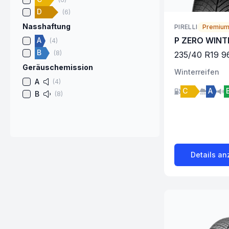
D
(
6
)
Nasshaftung
PIRELLI
Premiu
P ZERO WINT
A
(
4
)
B
(
8
)
235
/
40
R
19
9
Geräuschemission
Winter
reifen
A
(
4
)
C
A
B
(
8
)
Details an