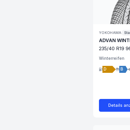
YOKOHAMA
St
ADVAN WINT
235
/
40
R
19
9
Winter
reifen
D
B
Details an