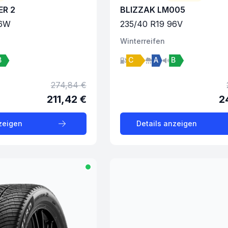
ER 2
BLIZZAK LM005
6
W
235
/
40
R
19
96
V
Winter
reifen
B
C
A
B
274,84 €
211,42 €
2
zeigen
Details anzeigen