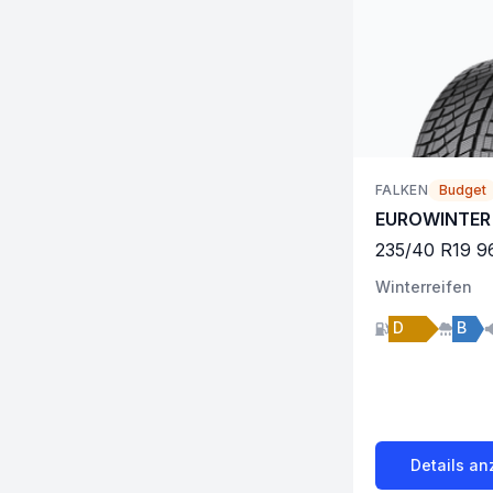
FALKEN
Budget
EUROWINTER
235
/
40
R
19
9
Winter
reifen
D
B
Details an