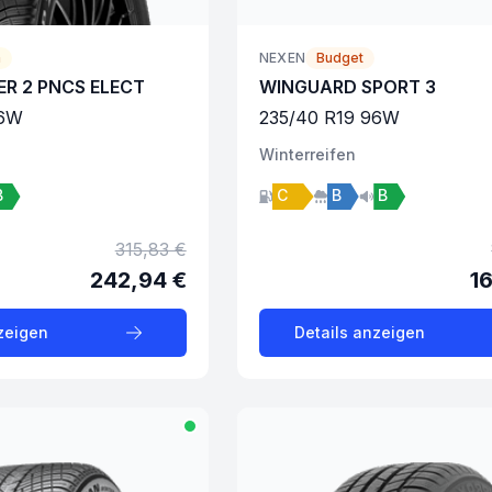
m
NEXEN
Budget
ER 2 PNCS ELECT
WINGUARD SPORT 3
6
W
235
/
40
R
19
96
W
Winter
reifen
B
C
B
B
315,83 €
242,94 €
1
zeigen
Details anzeigen