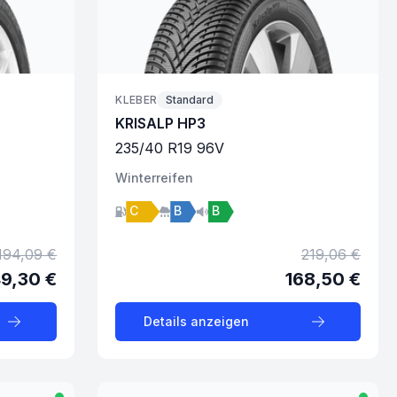
KLEBER
Standard
KRISALP HP3
235
/
40
R
19
96
V
Winter
reifen
C
B
B
194,09 €
219,06 €
49,30 €
168,50 €
Details anzeigen