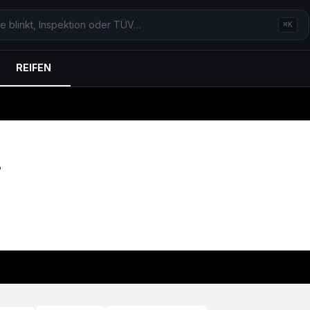
⌘K
REIFEN
.