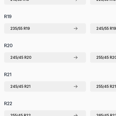
R
19
235
/
55
R
19
245
/
55
R
19
R
20
245
/
45
R
20
255
/
45
R
2
R
21
245
/
45
R
21
255
/
45
R
21
R
22
255
/
45
R
22
265
/
45
R
2