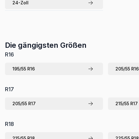
24
-Zoll
Die gängigsten Größen
R
16
195
/
55
R
16
205
/
55
R
16
R
17
205
/
55
R
17
215
/
55
R
17
R
18
215
/
55
R
18
225
/
55
R
18