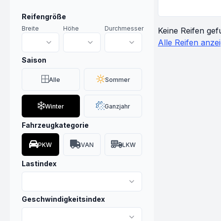
Reifengröße
Breite
Höhe
Durchmesser
Keine Reifen gef
Alle Reifen anze
Saison
Alle
Sommer
Winter
Ganzjahr
Fahrzeugkategorie
PKW
VAN
LKW
Lastindex
Geschwindigkeitsindex