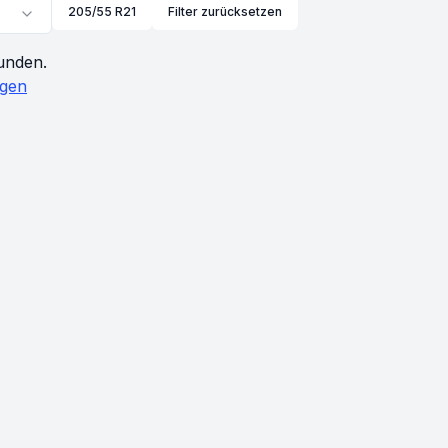
205/55 R21
Filter zurücksetzen
unden.
igen