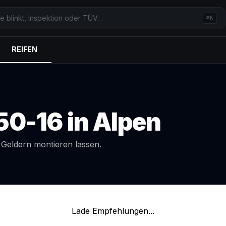
⌘K
REIFEN
50-16
in
Alpen
l
Geldern
montieren lassen.
Lade Empfehlungen...