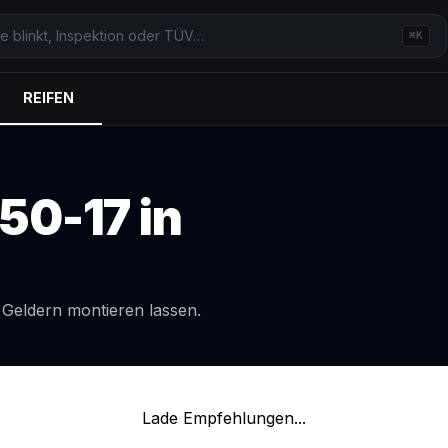
⌘K
REIFEN
50-17
in
l
Geldern
montieren lassen.
Lade Empfehlungen...