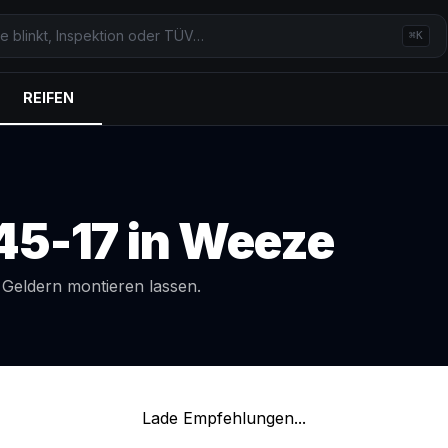
⌘K
REIFEN
45-17
in
Weeze
l
Geldern
montieren lassen.
Lade Empfehlungen...