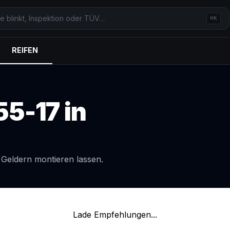
⌘K
REIFEN
55-17
in
l
Geldern
montieren lassen.
Lade Empfehlungen...