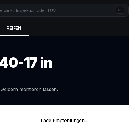
⌘K
REIFEN
40-17
in
l
Geldern
montieren lassen.
Lade Empfehlungen...