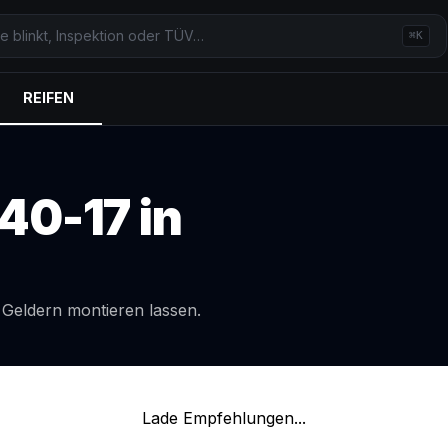
⌘K
REIFEN
40-17
in
l
Geldern
montieren lassen.
Lade Empfehlungen...