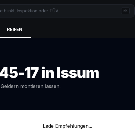
⌘K
REIFEN
45-17
in
Issum
l
Geldern
montieren lassen.
Lade Empfehlungen...