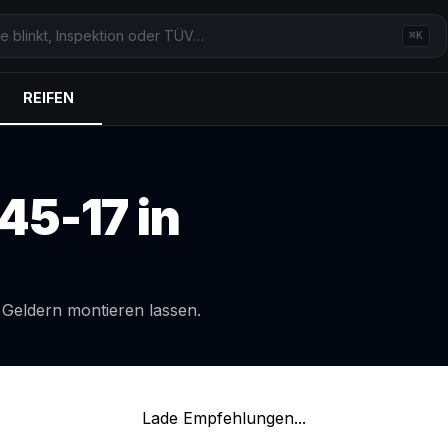
⌘K
REIFEN
45-17
in
l
Geldern
montieren lassen.
Lade Empfehlungen...