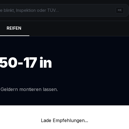
⌘K
REIFEN
50-17
in
l
Geldern
montieren lassen.
Lade Empfehlungen...