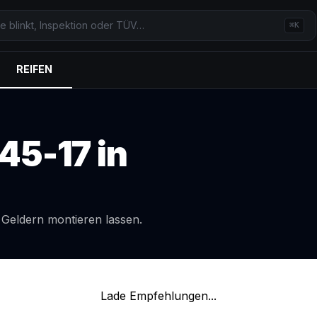
⌘K
REIFEN
45-17
in
l
Geldern
montieren lassen.
Lade Empfehlungen...