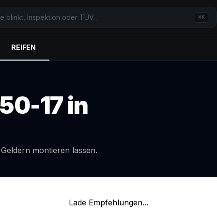
⌘K
REIFEN
50-17
in
l
Geldern
montieren lassen.
Lade Empfehlungen...