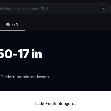
⌘K
REIFEN
50-17
in
l
Geldern
montieren lassen.
Lade Empfehlungen...