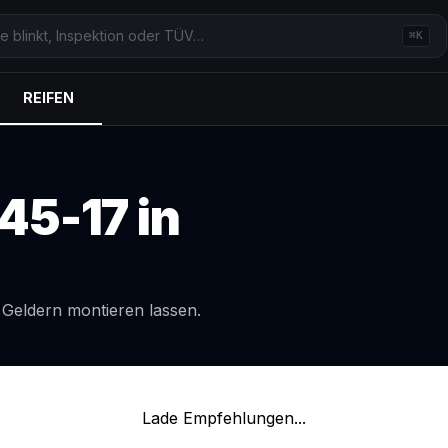
⌘K
REIFEN
45-17
in
l
Geldern
montieren lassen.
Lade Empfehlungen...