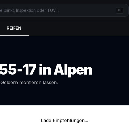
⌘K
REIFEN
55-17
in
Alpen
l
Geldern
montieren lassen.
Lade Empfehlungen...