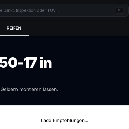
⌘K
REIFEN
50-17
in
l
Geldern
montieren lassen.
Lade Empfehlungen...