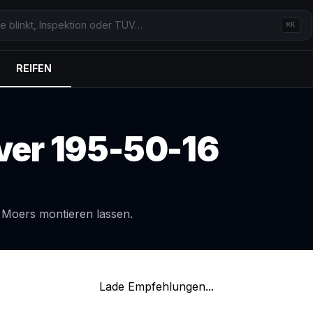
⌘K
REIFEN
ver
195-50-16
l
Moers
montieren lassen.
Lade Empfehlungen...