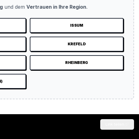
ug
und dem
Vertrauen in Ihre Region
.
ISSUM
KREFELD
N
RHEINBERG
N)
Link teilen