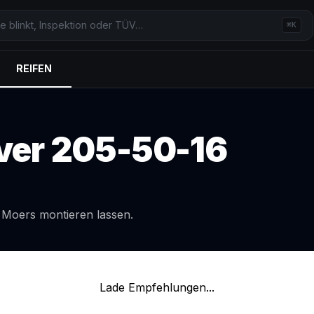
⌘K
REIFEN
ver
205-50-16
l
Moers
montieren lassen.
Lade Empfehlungen...