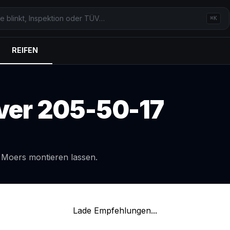
⌘K
REIFEN
ver
205-50-17
l
Moers
montieren lassen.
Lade Empfehlungen...