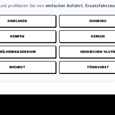
nd profitieren Sie von
einfacher Anfahrt
,
Ersatzfahrze
DINSLAKEN
DUISBURG
KEMPEN
KERKEN
MÜLHEIM AN DER RUHR
NEUKIRCHEN-VLUY
RHEURDT
TÖNISVORST