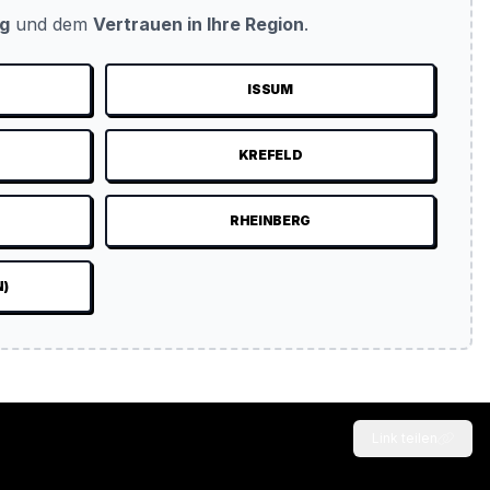
ug
und dem
Vertrauen in Ihre Region
.
ISSUM
KREFELD
RHEINBERG
N)
Link teilen