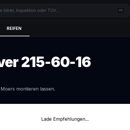
⌘K
REIFEN
ver
215-60-16
l
Moers
montieren lassen.
Lade Empfehlungen...