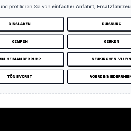
nd profitieren Sie von
einfacher Anfahrt
,
Ersatzfahrze
DINSLAKEN
DUISBURG
KEMPEN
KERKEN
MÜLHEIM AN DER RUHR
NEUKIRCHEN-VLUY
TÖNISVORST
VOERDE (NIEDERRHEI