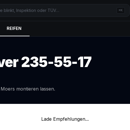
⌘K
REIFEN
ver
235-55-17
l
Moers
montieren lassen.
Lade Empfehlungen...