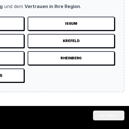
ug
und dem
Vertrauen in Ihre Region
.
ISSUM
KREFELD
N
RHEINBERG
N)
Link teilen