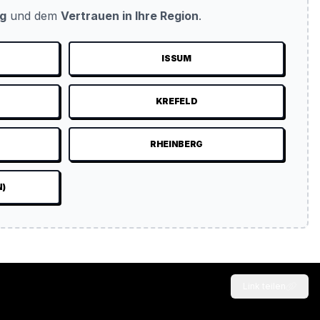
ug
und dem
Vertrauen in Ihre Region
.
ISSUM
KREFELD
RHEINBERG
N)
Link teilen