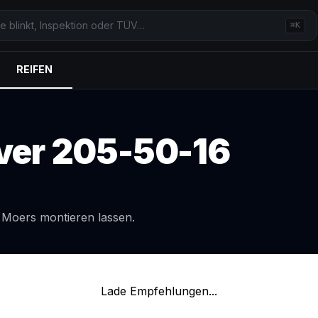
⌘K
REIFEN
ver
205-50-16
l
Moers
montieren lassen.
Lade Empfehlungen...