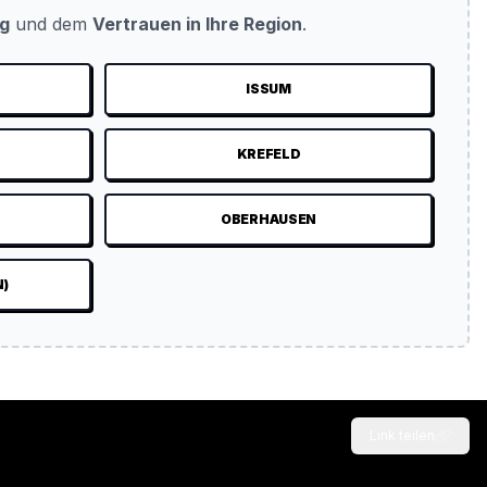
ug
und dem
Vertrauen in Ihre Region
.
ISSUM
KREFELD
N
OBERHAUSEN
N)
Link teilen