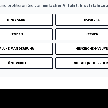
nd profitieren Sie von
einfacher Anfahrt
,
Ersatzfahrze
DINSLAKEN
DUISBURG
KEMPEN
KERKEN
MÜLHEIM AN DER RUHR
NEUKIRCHEN-VLUY
TÖNISVORST
VOERDE (NIEDERRHEI