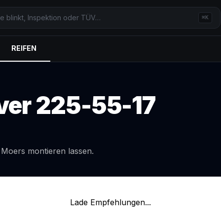
⌘K
REIFEN
ver
225-55-17
l
Moers
montieren lassen.
Lade Empfehlungen...