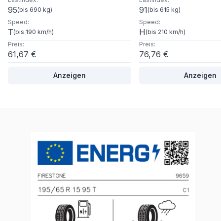
95
91
(
bis 690 kg
)
(
bis 615 kg
)
Speed
:
Speed
:
T
H
(
bis 190 km/h
)
(
bis 210 km/h
)
Preis
:
Preis
:
61,67 €
76,76 €
Anzeigen
Anzeigen