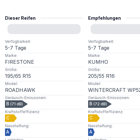
Dieser Reifen
Empfehlungen
Verfügbarkeit
:
Verfügbarkeit
:
5-7 Tage
5-7 Tage
Marke
:
Marke
:
FIRESTONE
KUMHO
Größe
:
Größe
:
195
/
65
R
15
205
/
55
R
16
Model
:
Model
:
ROADHAWK
WINTERCRAFT WP5
Geräusch-Emissionen
:
Geräusch-Emissionen
:
B
B
(
71
dB)
(
72
dB)
Kraftstoffeffizienz
:
Kraftstoffeffizienz
:
C
C
Nasshaftung
:
Nasshaftung
:
A
A
Lastindex
:
Lastindex
: