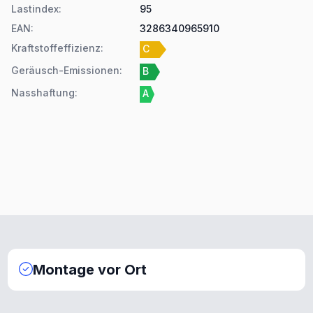
Lastindex
:
95
EAN
:
3286340965910
Kraftstoffeffizienz
:
C
Geräusch-Emissionen
:
B
Nasshaftung
:
A
Montage vor Ort