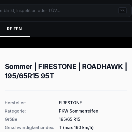
⌘K
REIFEN
Sommer | FIRESTONE | ROADHAWK |
195/65R15 95T
Produktdetails
Hersteller
:
FIRESTONE
Kategorie
:
PKW Sommerreifen
Größe
:
195/65 R15
Geschwindigkeitsindex
:
T (max 190 km/h)