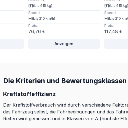
91
91
(
bis 615 kg
)
(
bis 615 kg
Speed
:
Speed
:
H
H
(
bis 210 km/h
)
(
bis 210 km
Preis
:
Preis
:
76,76 €
117,48 €
Anzeigen
Die Kriterien und Bewertungsklassen 
Kraftstoffeffizienz
Der Kraftstoffverbrauch wird durch verschiedene Faktoren
das Fahrzeug selbst, die Fahrbedingungen und das Fahrve
Reifen wird gemessen und in Klassen von A (höchste Effizie