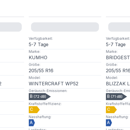
Verfügbarkeit
:
Verfügbarkeit
:
5-7 Tage
5-7 Tage
Marke
:
Marke
:
KUMHO
BRIDGES
Größe
:
Größe
:
205
/
55
R
16
205
/
55
R
1
Model
:
Model
:
2
WINTERCRAFT WP52
BLIZZAK 
Geräusch-Emissionen
:
Geräusch-Emi
B
B
(
72
dB)
(
71
dB)
Kraftstoffeffizienz
:
Kraftstoffeffi
C
C
Nasshaftung
:
Nasshaftung
:
A
A
Lastindex
:
Lastindex
: