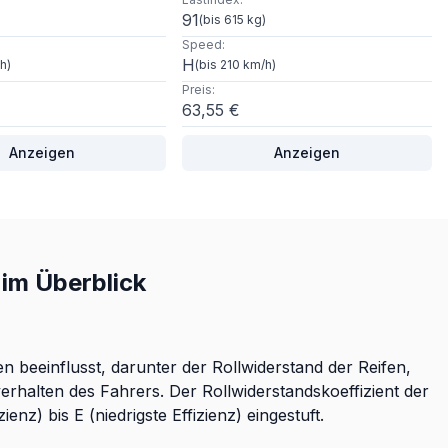
91
)
(
bis 615 kg
)
Speed
:
H
/h
)
(
bis 210 km/h
)
Preis
:
63,55 €
Anzeigen
Anzeigen
im Überblick
 beeinflusst, darunter der Rollwiderstand der Reifen,
rhalten des Fahrers. Der Rollwiderstandskoeffizient der
nz) bis E (niedrigste Effizienz) eingestuft.