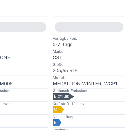
Verfügbarkeit
:
5-7 Tage
Marke
:
TONE
CST
Größe
:
6
205
/
55
R
16
Model
:
LM005
MEDALLION WINTER, WCP1
ssionen
:
Geräusch-Emissionen
:
B
(
71
dB)
zienz
:
Kraftstoffeffizienz
:
C
Nasshaftung
:
B
Lastindex
: