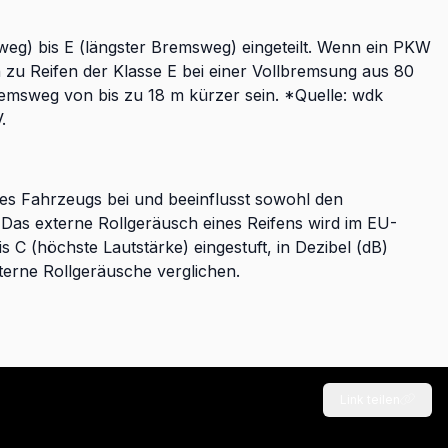
weg) bis E (längster Bremsweg) eingeteilt. Wenn ein PKW
ch zu Reifen der Klasse E bei einer Vollbremsung aus 80
remsweg von bis zu 18 m kürzer sein. *Quelle: wdk
.
des Fahrzeugs bei und beeinflusst sowohl den
as externe Rollgeräusch eines Reifens wird im EU-
is C (höchste Lautstärke) eingestuft, in Dezibel (dB)
erne Rollgeräusche verglichen.
Link teilen