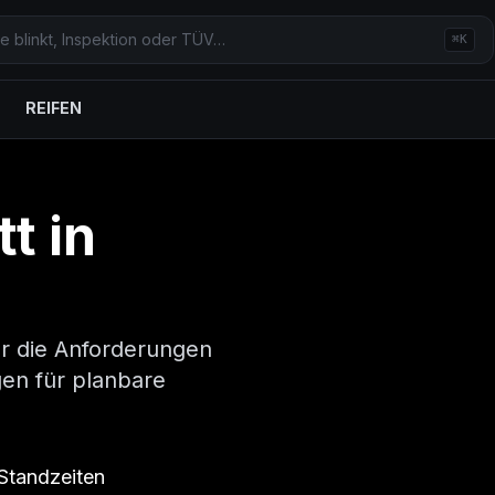
⌘K
REIFEN
t in
ür die Anforderungen
en für planbare
Standzeiten