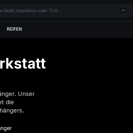
⌘K
REIFEN
rkstatt
änger. Unser
t die
nhängers.
änger