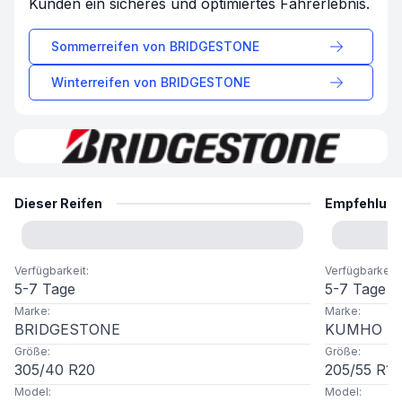
Kunden ein sicheres und optimiertes Fahrerlebnis.
Sommerreifen von
BRIDGESTONE
Winterreifen von
BRIDGESTONE
Dieser Reifen
Empfehlun
Verfügbarkeit
:
Verfügbarkeit
:
5-7 Tage
5-7 Tage
Marke
:
Marke
:
BRIDGESTONE
KUMHO
Größe
:
Größe
:
305
/
40
R
20
205
/
55
R
16
Model
:
Model
: