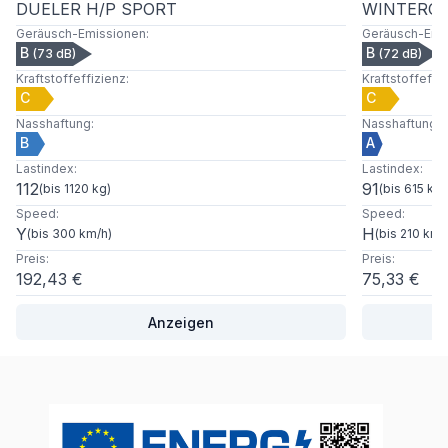
DUELER H/P SPORT
WINTERCR
Geräusch-Emissionen
:
Geräusch-Emi
B
B
(
73
dB)
(
72
dB)
Kraftstoffeffizienz
:
Kraftstoffeffi
C
C
Nasshaftung
:
Nasshaftung
:
B
A
Lastindex
:
Lastindex
:
112
91
(
bis 1120 kg
)
(
bis 615 kg
)
Speed
:
Speed
:
Y
H
(
bis 300 km/h
)
(
bis 210 km/
Preis
:
Preis
:
192,43 €
75,33 €
Anzeigen