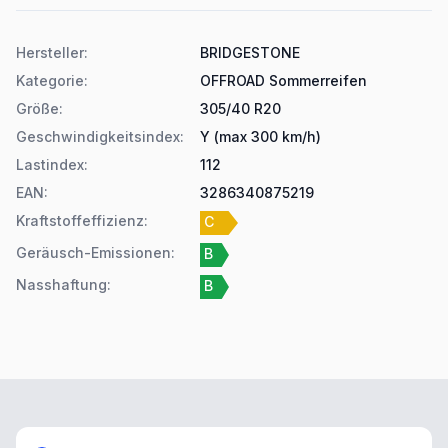
Produktdetails
Hersteller
:
BRIDGESTONE
Kategorie
:
OFFROAD Sommerreifen
Größe
:
305/40 R20
Geschwindigkeitsindex
:
Y (max 300 km/h)
Lastindex
:
112
EAN
:
3286340875219
Kraftstoffeffizienz
:
C
Geräusch-Emissionen
:
B
Nasshaftung
:
B