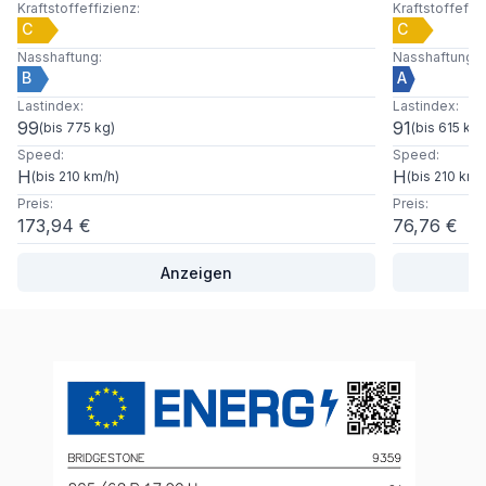
Kraftstoffeffizienz
:
Kraftstoffeffi
C
C
Nasshaftung
:
Nasshaftung
:
B
A
Lastindex
:
Lastindex
:
99
91
(
bis 775 kg
)
(
bis 615 kg
)
Speed
:
Speed
:
H
H
(
bis 210 km/h
)
(
bis 210 km/
Preis
:
Preis
:
173,94 €
76,76 €
Anzeigen