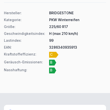
Produktdetails
Hersteller
:
BRIDGESTONE
Kategorie
:
PKW Winterreifen
Größe
:
225/60 R17
Geschwindigkeitsindex
:
H (max 210 km/h)
Lastindex
:
99
EAN
:
3286340935913
Kraftstoffeffizienz
:
C
Geräusch-Emissionen
:
B
Nasshaftung
:
B