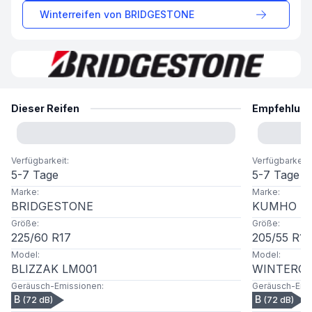
Winterreifen von
BRIDGESTONE
Dieser Reifen
Empfehlun
Verfügbarkeit
:
Verfügbarkeit
:
5-7 Tage
5-7 Tage
Marke
:
Marke
:
BRIDGESTONE
KUMHO
Größe
:
Größe
:
225
/
60
R
17
205
/
55
R
16
Model
:
Model
:
BLIZZAK LM001
WINTERCR
Geräusch-Emissionen
:
Geräusch-Emi
B
B
(
72
dB)
(
72
dB)