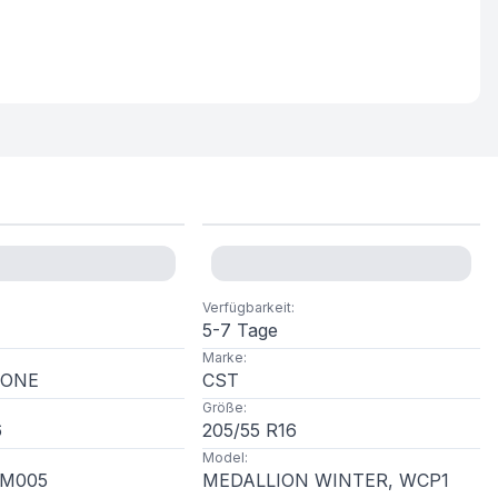
Verfügbarkeit
:
5-7 Tage
Marke
:
TONE
CST
Größe
:
6
205
/
55
R
16
Model
:
LM005
MEDALLION WINTER, WCP1