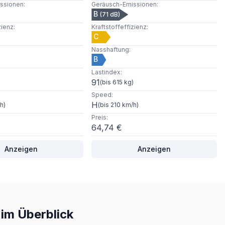
ssionen
:
Geräusch-Emissionen
:
B
(
71
dB)
zienz
:
Kraftstoffeffizienz
:
C
Nasshaftung
:
B
Lastindex
:
91
)
(
bis 615 kg
)
Speed
:
H
/h
)
(
bis 210 km/h
)
Preis
:
64,74 €
Anzeigen
Anzeigen
im Überblick