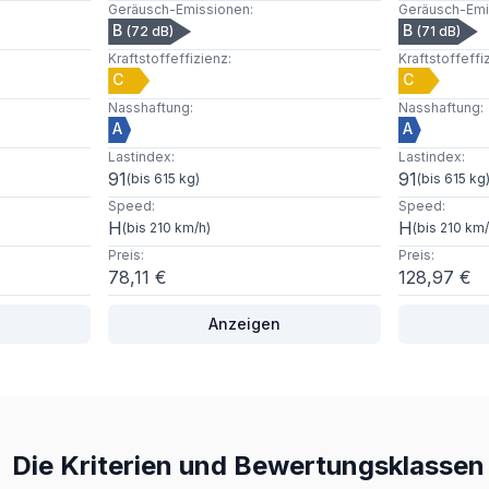
Geräusch-Emissionen
:
Geräusch-Emi
B
B
(
72
dB)
(
71
dB)
Kraftstoffeffizienz
:
Kraftstoffeffi
C
C
Nasshaftung
:
Nasshaftung
:
A
A
Lastindex
:
Lastindex
:
91
91
(
bis 615 kg
)
(
bis 615 kg
Speed
:
Speed
:
H
H
(
bis 210 km/h
)
(
bis 210 km
Preis
:
Preis
:
78,11 €
128,97 €
Anzeigen
Die Kriterien und Bewertungsklassen 