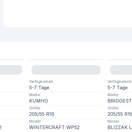
Verfügbarkeit
:
Verfügbarkeit
:
5-7 Tage
5-7 Tage
Marke
:
Marke
:
KUMHO
BRIDGES
Größe
:
Größe
:
205
/
55
R
16
205
/
55
R
1
Model
:
Model
:
2
WINTERCRAFT WP52
BLIZZAK 