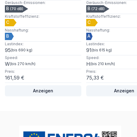
Geräusch-Emissionen
:
Geräusch-Emissionen
:
B
B
(
70
dB)
(
72
dB)
Kraftstoffeffizienz
:
Kraftstoffeffizienz
:
C
C
Nasshaftung
:
Nasshaftung
:
B
A
Lastindex
:
Lastindex
:
95
91
(
bis 690 kg
)
(
bis 615 kg
)
Speed
:
Speed
:
W
H
(
bis 270 km/h
)
(
bis 210 km/h
)
Preis
:
Preis
:
161,59 €
75,33 €
Anzeigen
Anzeigen