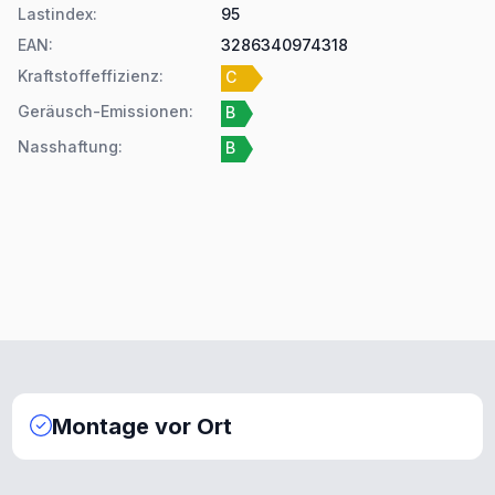
Lastindex
:
95
EAN
:
3286340974318
Kraftstoffeffizienz
:
C
Geräusch-Emissionen
:
B
Nasshaftung
:
B
Montage vor Ort