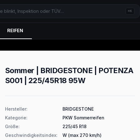
⌘K
REIFEN
Sommer | BRIDGESTONE | POTENZA
S001 | 225/45R18 95W
Produktdetails
Hersteller
:
BRIDGESTONE
Kategorie
:
PKW Sommerreifen
Größe
:
225/45 R18
Geschwindigkeitsindex
:
W (max 270 km/h)