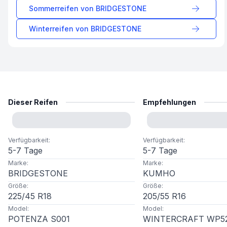
Sommerreifen von
BRIDGESTONE
Winterreifen von
BRIDGESTONE
Dieser Reifen
Empfehlungen
Verfügbarkeit
:
Verfügbarkeit
:
5-7 Tage
5-7 Tage
Marke
:
Marke
:
BRIDGESTONE
KUMHO
Größe
:
Größe
:
225
/
45
R
18
205
/
55
R
16
Model
:
Model
:
POTENZA S001
WINTERCRAFT WP5