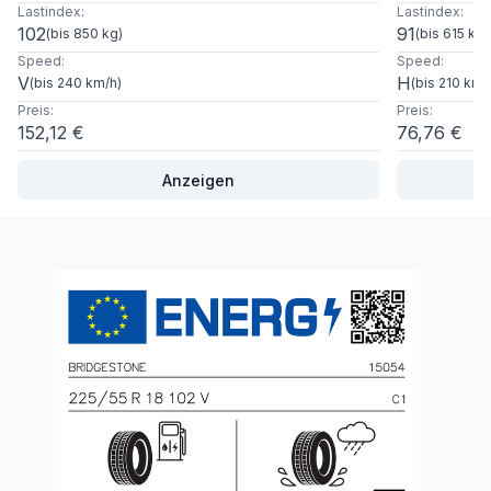
Lastindex
:
Lastindex
:
102
91
(
bis 850 kg
)
(
bis 615 kg
)
Speed
:
Speed
:
V
H
(
bis 240 km/h
)
(
bis 210 km/
Preis
:
Preis
:
152,12 €
76,76 €
Anzeigen