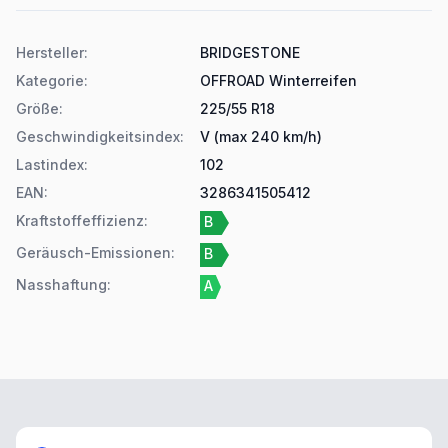
Produktdetails
Hersteller
:
BRIDGESTONE
Kategorie
:
OFFROAD Winterreifen
Größe
:
225/55 R18
Geschwindigkeitsindex
:
V (max 240 km/h)
Lastindex
:
102
EAN
:
3286341505412
Kraftstoffeffizienz
:
B
Geräusch-Emissionen
:
B
Nasshaftung
:
A