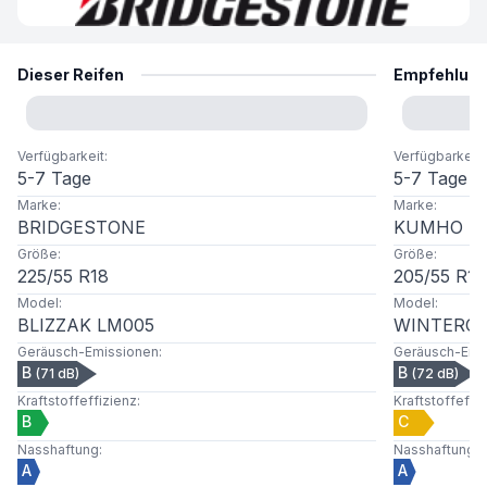
Dieser Reifen
Empfehlun
Verfügbarkeit
:
Verfügbarkeit
:
5-7 Tage
5-7 Tage
Marke
:
Marke
:
BRIDGESTONE
KUMHO
Größe
:
Größe
:
225
/
55
R
18
205
/
55
R
16
Model
:
Model
:
BLIZZAK LM005
WINTERCR
Geräusch-Emissionen
:
Geräusch-Emi
B
B
(
71
dB)
(
72
dB)
Kraftstoffeffizienz
:
Kraftstoffeffi
B
C
Nasshaftung
:
Nasshaftung
:
A
A