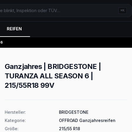
⌘K
REIFEN
 6
Ganzjahres | BRIDGESTONE |
TURANZA ALL SEASON 6 |
215/55R18 99V
Produktdetails
Hersteller
:
BRIDGESTONE
Kategorie
:
OFFROAD Ganzjahresreifen
Größe
:
215/55 R18