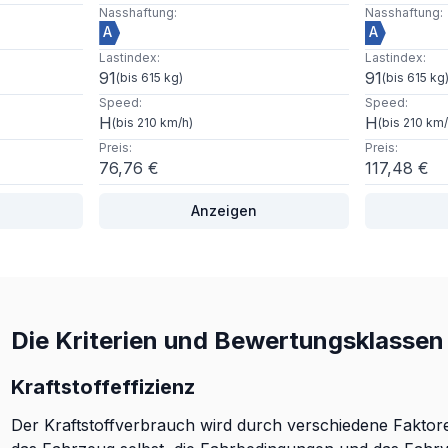
Nasshaftung
:
Nasshaftung
:
A
A
Lastindex
:
Lastindex
:
91
91
(
bis 615 kg
)
(
bis 615 kg
Speed
:
Speed
:
H
H
(
bis 210 km/h
)
(
bis 210 km
Preis
:
Preis
:
76,76 €
117,48 €
Anzeigen
Die Kriterien und Bewertungsklassen 
Kraftstoffeffizienz
Der Kraftstoffverbrauch wird durch verschiedene Faktoren