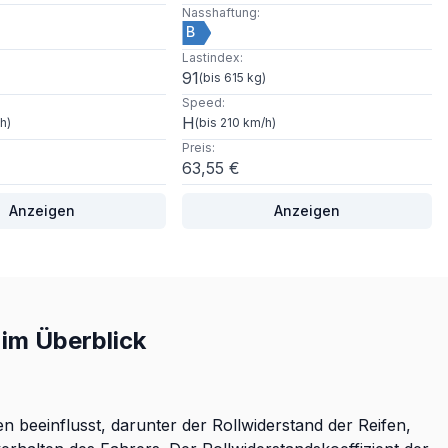
Nasshaftung
:
B
Lastindex
:
91
)
(
bis 615 kg
)
Speed
:
H
/h
)
(
bis 210 km/h
)
Preis
:
63,55 €
Anzeigen
Anzeigen
im Überblick
 beeinflusst, darunter der Rollwiderstand der Reifen,