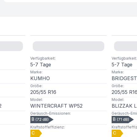
Verfügbarkeit
:
Verfügbarkeit
:
5-7 Tage
5-7 Tage
Marke
:
Marke
:
KUMHO
BRIDGES
Größe
:
Größe
:
205
/
55
R
16
205
/
55
R
1
Model
:
Model
:
2
WINTERCRAFT WP52
BLIZZAK 
Geräusch-Emissionen
:
Geräusch-Emi
B
B
(
72
dB)
(
71
dB)
Kraftstoffeffizienz
:
Kraftstoffeffi
C
C