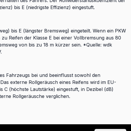
rhalten des Fahrers. Der Rollwiderstandskoeffizient der
nz) bis E (niedrigste Effizienz) eingestuft.
weg) bis E (längster Bremsweg) eingeteilt. Wenn ein PKW
ch zu Reifen der Klasse E bei einer Vollbremsung aus 80
remsweg von bis zu 18 m kürzer sein. *Quelle: wdk
.
des Fahrzeugs bei und beeinflusst sowohl den
as externe Rollgeräusch eines Reifens wird im EU-
is C (höchste Lautstärke) eingestuft, in Dezibel (dB)
erne Rollgeräusche verglichen.