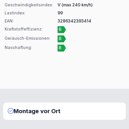
Geschwindigkeitsindex
:
V (max 240 km/h)
Lastindex
:
99
EAN
:
3286342393414
Kraftstoffeffizienz
:
B
Geräusch-Emissionen
:
B
Nasshaftung
:
B
Montage vor Ort