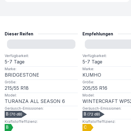
Dieser Reifen
Empfehlungen
Verfügbarkeit
:
Verfügbarkeit
:
5-7 Tage
5-7 Tage
Marke
:
Marke
:
BRIDGESTONE
KUMHO
Größe
:
Größe
:
215
/
55
R
18
205
/
55
R
16
Model
:
Model
:
TURANZA ALL SEASON 6
WINTERCRAFT WP5
Geräusch-Emissionen
:
Geräusch-Emissionen
:
B
B
(
70
dB)
(
72
dB)
Kraftstoffeffizienz
:
Kraftstoffeffizienz
:
B
C