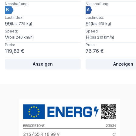
Nasshaftung
:
Nasshaftung
:
B
A
Lastindex
:
Lastindex
:
99
91
(
bis 775 kg
)
(
bis 615 kg
)
Speed
:
Speed
:
V
H
(
bis 240 km/h
)
(
bis 210 km/h
)
Preis
:
Preis
:
119,83 €
76,76 €
Anzeigen
Anzeigen