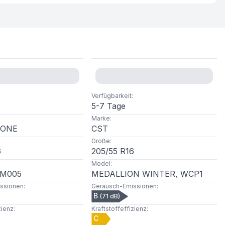
Verfügbarkeit
:
5-7 Tage
Marke
:
TONE
CST
Größe
:
6
205
/
55
R
16
Model
:
LM005
MEDALLION WINTER, WCP1
ssionen
:
Geräusch-Emissionen
:
B
(
71
dB)
zienz
:
Kraftstoffeffizienz
:
C