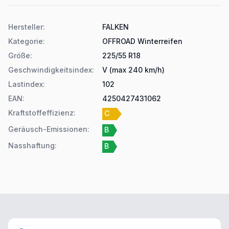
Produktdetails
Hersteller
:
FALKEN
Kategorie
:
OFFROAD Winterreifen
Größe
:
225/55 R18
Geschwindigkeitsindex
:
V (max 240 km/h)
Lastindex
:
102
EAN
:
4250427431062
Kraftstoffeffizienz
:
C
Geräusch-Emissionen
:
B
Nasshaftung
:
B