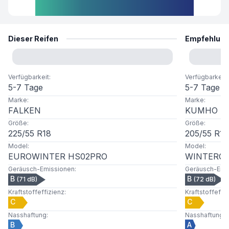
Dieser Reifen
Empfehlun
Verfügbarkeit
:
Verfügbarkeit
:
5-7 Tage
5-7 Tage
Marke
:
Marke
:
FALKEN
KUMHO
Größe
:
Größe
:
225
/
55
R
18
205
/
55
R
16
Model
:
Model
:
EUROWINTER HS02PRO
WINTERCR
Geräusch-Emissionen
:
Geräusch-Emi
B
B
(
71
dB)
(
72
dB)
Kraftstoffeffizienz
:
Kraftstoffeffi
C
C
Nasshaftung
:
Nasshaftung
:
B
A