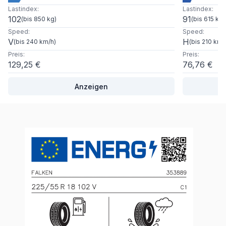
Lastindex
:
Lastindex
:
102
91
(
bis 850 kg
)
(
bis 615 kg
)
Speed
:
Speed
:
V
H
(
bis 240 km/h
)
(
bis 210 km/
Preis
:
Preis
:
129,25 €
76,76 €
Anzeigen