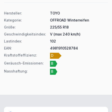
Produktdetails
Hersteller
:
TOYO
Kategorie
:
OFFROAD Winterreifen
Größe
:
225/55 R18
Geschwindigkeitsindex
:
V (max 240 km/h)
Lastindex
:
102
EAN
:
4981910528784
Kraftstoffeffizienz
:
D
Geräusch-Emissionen
:
B
Nasshaftung
:
B