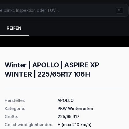
⌘K
REIFEN
Winter | APOLLO | ASPIRE XP
WINTER | 225/65R17 106H
Produktdetails
Hersteller
:
APOLLO
Kategorie
:
PKW Winterreifen
Größe
:
225/65 R17
Geschwindigkeitsindex
:
H (max 210 km/h)