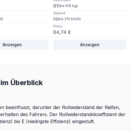
91
)
(
bis 615 kg
)
Speed
:
H
/h
)
(
bis 210 km/h
)
Preis
:
64,74 €
Anzeigen
Anzeigen
im Überblick
 beeinflusst, darunter der Rollwiderstand der Reifen,
rhalten des Fahrers. Der Rollwiderstandskoeffizient der
nz) bis E (niedrigste Effizienz) eingestuft.