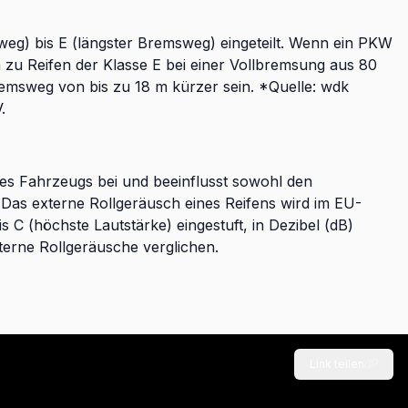
weg) bis E (längster Bremsweg) eingeteilt. Wenn ein PKW
ch zu Reifen der Klasse E bei einer Vollbremsung aus 80
remsweg von bis zu 18 m kürzer sein. *Quelle: wdk
.
des Fahrzeugs bei und beeinflusst sowohl den
as externe Rollgeräusch eines Reifens wird im EU-
is C (höchste Lautstärke) eingestuft, in Dezibel (dB)
erne Rollgeräusche verglichen.
Link teilen