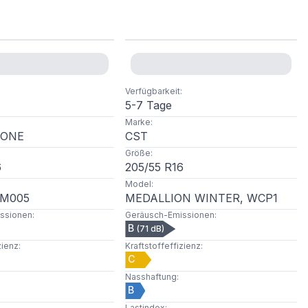
Verfügbarkeit
:
5-7 Tage
Marke
:
TONE
CST
Größe
:
6
205
/
55
R
16
Model
:
LM005
MEDALLION WINTER, WCP1
ssionen
:
Geräusch-Emissionen
:
B
(
71
dB)
zienz
:
Kraftstoffeffizienz
:
C
Nasshaftung
:
B
Lastindex
: