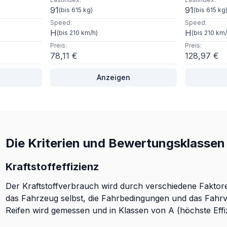
91
91
(
bis 615 kg
)
(
bis 615 kg
Speed
:
Speed
:
H
H
(
bis 210 km/h
)
(
bis 210 km
Preis
:
Preis
:
78,11 €
128,97 €
Anzeigen
Die Kriterien und Bewertungsklassen 
Kraftstoffeffizienz
Der Kraftstoffverbrauch wird durch verschiedene Faktoren
das Fahrzeug selbst, die Fahrbedingungen und das Fahrve
Reifen wird gemessen und in Klassen von A (höchste Effizie