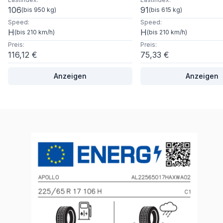
106
91
(
bis 950 kg
)
(
bis 615 kg
)
Speed
:
Speed
:
H
H
(
bis 210 km/h
)
(
bis 210 km/h
)
Preis
:
Preis
:
116,12 €
75,33 €
Anzeigen
Anzeigen