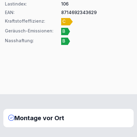
Lastindex
:
106
EAN
:
8714692343629
Kraftstoffeffizienz
:
C
Geräusch-Emissionen
:
B
Nasshaftung
:
B
Montage vor Ort