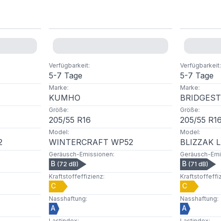
Verfügbarkeit
:
Verfügbarkeit
:
5-7 Tage
5-7 Tage
Marke
:
Marke
:
KUMHO
BRIDGES
Größe
:
Größe
:
205
/
55
R
16
205
/
55
R
1
Model
:
Model
:
2
WINTERCRAFT WP52
BLIZZAK 
Geräusch-Emissionen
:
Geräusch-Emi
B
B
(
72
dB)
(
71
dB)
Kraftstoffeffizienz
:
Kraftstoffeffi
C
C
Nasshaftung
:
Nasshaftung
:
A
A
Lastindex
:
Lastindex
: