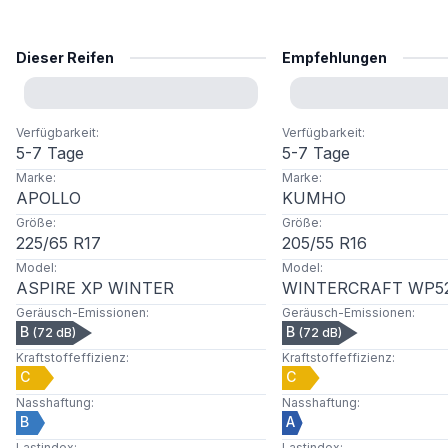
Dieser Reifen
Empfehlungen
Verfügbarkeit
:
Verfügbarkeit
:
5-7 Tage
5-7 Tage
Marke
:
Marke
:
APOLLO
KUMHO
Größe
:
Größe
:
225
/
65
R
17
205
/
55
R
16
Model
:
Model
:
ASPIRE XP WINTER
WINTERCRAFT WP5
Geräusch-Emissionen
:
Geräusch-Emissionen
:
B
B
(
72
dB)
(
72
dB)
Kraftstoffeffizienz
:
Kraftstoffeffizienz
:
C
C
Nasshaftung
:
Nasshaftung
:
B
A
Lastindex
:
Lastindex
: