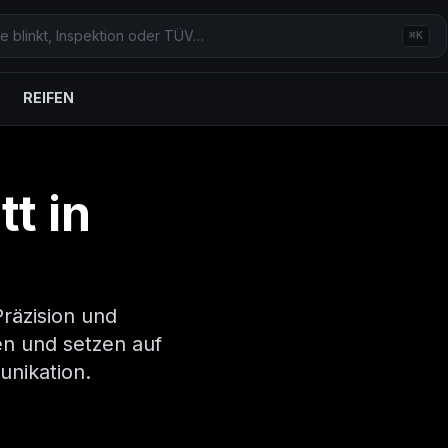
⌘K
REIFEN
t in
Präzision und
en und setzen auf
nikation.