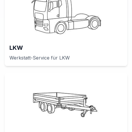
LKW
Werkstatt-Service für
LKW