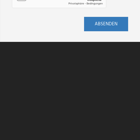
ABSENDEN
AGB
DATENSCHUTZ
HINWEISGEBERSCHUTZ
IMPRESSUM
KONTAKT
VERSAND
WIDERRUF
BARRIEREFREIHEIT