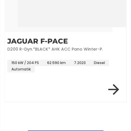
JAGUAR F-PACE
D200 R-Dyn.*BLACK* AHK ACC Pano Winter-P.
150 kW / 204 PS
62.590 km
7.2023
Diesel
Automatik
Item 1 of 7