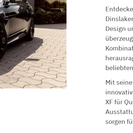
Entdecken
Dinslaken
Design u
überzeug
Kombinat
herausra
beliebten
Mit sein
innovati
XF für Qu
Ausstatt
sorgen fü