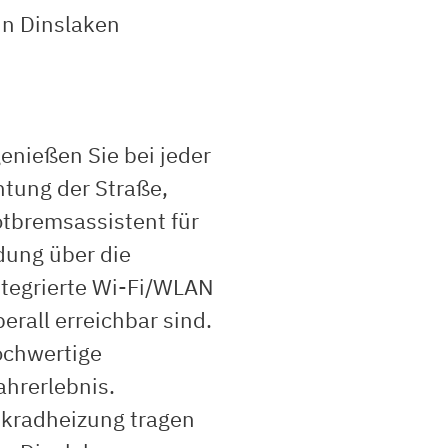
 in Dinslaken
nießen Sie bei jeder
htung der Straße,
tbremsassistent für
ndung über die
ntegrierte Wi-Fi/WLAN
erall erreichbar sind.
ochwertige
ahrerlebnis.
nkradheizung tragen