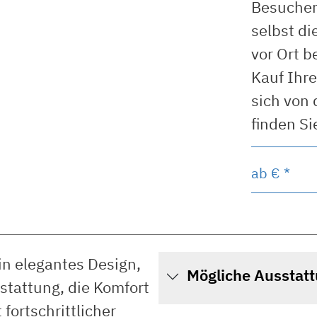
Besuchen
selbst di
vor Ort b
Kauf Ihre
sich von
finden Si
ab
€ *
in elegantes Design,
Mögliche Ausstat
tattung, die Komfort
 fortschrittlicher