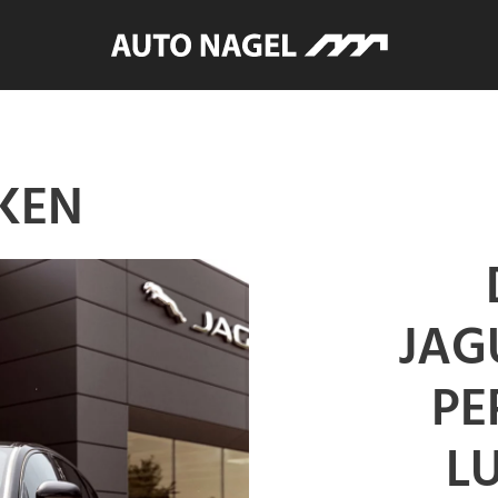
AKEN
JAG
PE
L