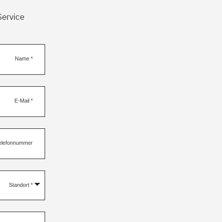
Service
Name
*
E-Mail
*
elefonnummer
Standort
*