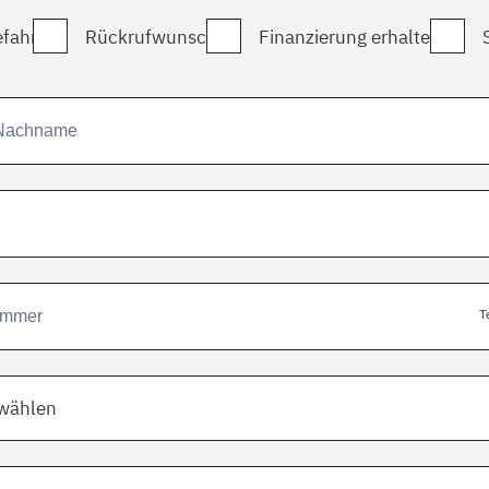
fahrt
Rückrufwunsch
Finanzierung erhalten
T
swählen