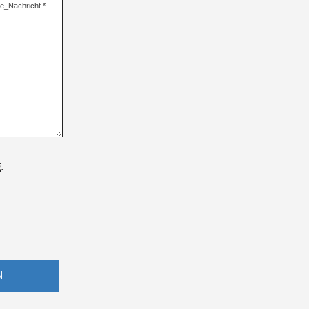
re_Nachricht
*
g
.
N